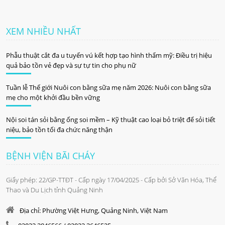
XEM NHIỀU NHẤT
Phẫu thuật cắt đa u tuyến vú kết hợp tạo hình thẩm mỹ: Điều trị hiệu
quả bảo tồn vẻ đẹp và sự tự tin cho phụ nữ
Tuần lễ Thế giới Nuôi con bằng sữa mẹ năm 2026: Nuôi con bằng sữa
mẹ cho một khởi đầu bền vững
Nội soi tán sỏi bằng ống soi mềm – Kỹ thuật cao loại bỏ triệt để sỏi tiết
niệu, bảo tồn tối đa chức năng thận
BỆNH VIỆN BÃI CHÁY
Giấy phép: 22/GP-TTĐT - Cấp ngày 17/04/2025 - Cấp bởi Sở Văn Hóa, Thể
Thao và Du Lịch tỉnh Quảng Ninh
Địa chỉ: Phường Việt Hưng, Quảng Ninh, Việt Nam