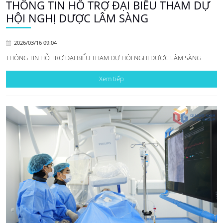
THÔNG TIN HỖ TRỢ ĐẠI BIỂU THAM DỰ
HỘI NGHỊ DƯỢC LÂM SÀNG
2026/03/16 09:04
THÔNG TIN HỖ TRỢ ĐẠI BIỂU THAM DỰ HỘI NGHỊ DƯỢC LÂM SÀNG
Xem tiếp