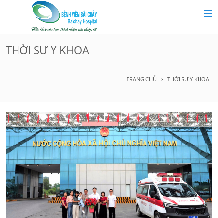
MAIN MENU
Trang chủ
THỜI SỰ Y KHOA
Giới thiệu
TRANG CHỦ
THỜI SỰ Y KHOA
Chuyên khoa
Tin tức
Dịch vụ y tế
Dành cho khách hàng