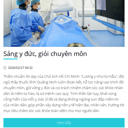
Sáng y đức, giỏi chuyên môn
2026/02/27 04:32
Thấm nhuần lời dạy của Chủ tịch Hồ Chí Minh: “Lương y như từ mẫu”, đội
ngũ thầy thuốc tỉnh Quảng Ninh luôn đoàn kết, nỗ lực nâng cao trình độ
chuyên môn, giữ vững y đức và coi trách nhiệm chăm sóc sức khỏe nhân
dân là niềm tự hào, là sứ mệnh cao quý. Tinh thần tận tụy, khát vọng
cống hiến của mỗi y, bác sĩ đã và đang không ngừng vun đắp niềm tin
của nhân dân, góp phần xây dựng nền y tế hiện đại, nhân văn, hướng tới
mục tiêu chăm sóc sức khỏe toàn diện cho mọi người dân.
Xem tiếp