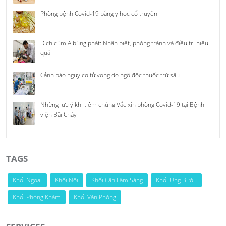
Phòng bệnh Covid-19 bằng y học cổ truyền
Dịch cúm A bùng phát: Nhận biết, phòng tránh và điều trị hiệu
quả
Cảnh báo nguy cơ tử vong do ngộ độc thuốc trừ sâu
Những lưu ý khi tiêm chủng Vắc xin phòng Covid-19 tại Bệnh
viện Bãi Cháy
TAGS
Khối Ngoại
Khối Nội
Khối Cận Lâm Sàng
Khối Ung Bướu
Khối Phòng Khám
Khối Văn Phòng