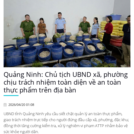
Quảng Ninh: Chủ tịch UBND xã, phường
chịu trách nhiệm toàn diện về an toàn
thực phẩm trên địa bàn
2026/04/20 01:08
UBND tỉnh Quảng Ninh yêu cầu siết chặt quản lý an toàn thực phẩm,
giao trách nhiệm trực tiếp cho người đứng đầu cấp xã, phường, đặc khu;
đồng thời tăng cường kiểm tra, xử lý nghiêm vi phạm ATTP nhằm bảo vệ
sức khỏe người dân.