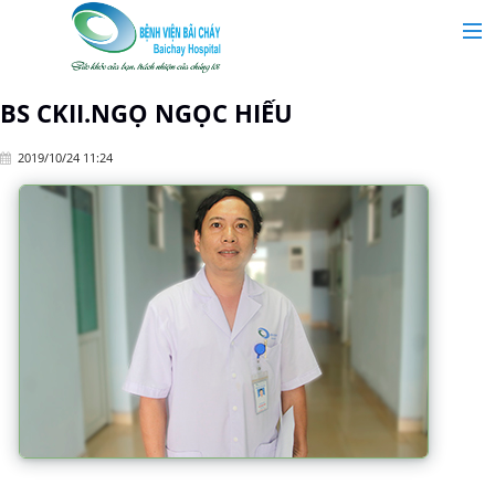
MAIN MENU
Trang chủ
BS CKII.NGỌ NGỌC HIẾU
2019/10/24 11:24
Giới thiệu
Chuyên khoa
Tin tức
Dịch vụ y tế
Dành cho khách hàng