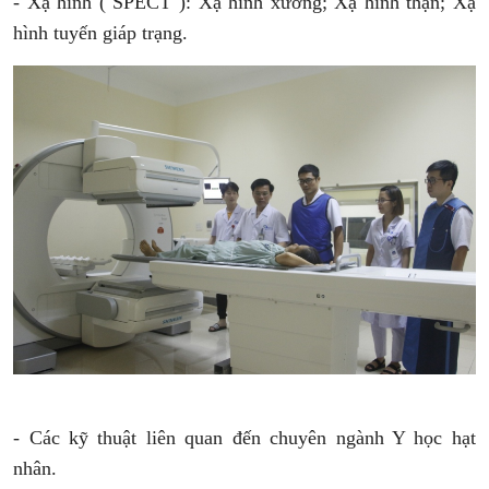
- Xạ hình ( SPECT ):
Xạ hình xương;
Xạ hình thận;
Xạ
hình tuyến giáp trạng.
- Các kỹ thuật liên quan đến chuyên ngành Y học hạt
nhân.