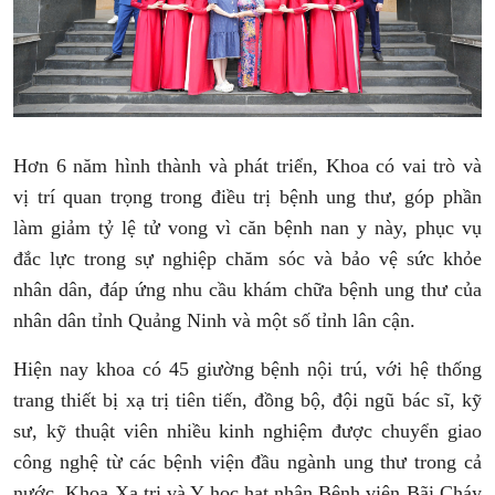
Hơn 6 năm hình thành và phát triển, Khoa có vai trò và
vị trí quan trọng trong điều trị bệnh ung thư, góp phần
làm giảm tỷ lệ tử vong vì căn bệnh nan y này, phục vụ
đắc lực trong sự nghiệp chăm sóc và bảo vệ sức khỏe
nhân dân, đáp ứng nhu cầu khám chữa bệnh ung thư của
nhân dân tỉnh Quảng Ninh và một số tỉnh lân cận.
Hiện nay khoa có 45 giường bệnh nội trú, với hệ thống
trang thiết bị xạ trị tiên tiến, đồng bộ, đội ngũ bác sĩ, kỹ
sư, kỹ thuật viên nhiều kinh nghiệm được chuyển giao
công nghệ từ các bệnh viện đầu ngành ung thư trong cả
nước. Khoa Xạ trị và Y học hạt nhân Bệnh viện Bãi Cháy