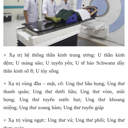
+ Xạ trị hệ thống thần kinh trung ương:
U thần kinh
đệm;
U màng não;
U tuyến yên;
U tế bào Schwann dây
thần kinh số 8;
U tủy sống
+ Xạ trị vùng đầu – mặt, cổ:
Ung thư hầu họng;
Ung thư
thanh quản;
Ung thư dưới hầu;
Ung thư vòm, mũi
họng;
Ung thư tuyến nước bọt;
Ung thư khoang
miệng;
Ung thư xoang hàm;
Ung thư tuyến giáp
+ Xạ trị vùng ngực:
Ung thư vú;
Ung thư phổi;
Ung thư