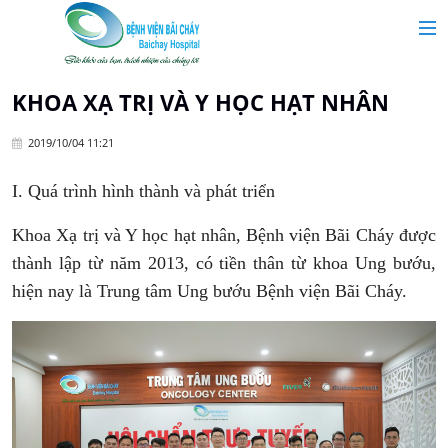
MAIN MENU
Trang chủ
KHOA XẠ TRỊ VÀ Y HỌC HẠT NHÂN
2019/10/04 11:21
Giới thiệu
I. Quá trình hình thành và phát triển
Chuyên khoa
Khoa Xạ trị và Y học hạt nhân, Bệnh viện Bãi Cháy được
thành lập từ năm 2013, có tiền thân từ khoa Ung bướu,
Tin tức
hiện nay là Trung tâm Ung bướu Bệnh viện Bãi Cháy.
Dịch vụ y tế
Dành cho khách hàng