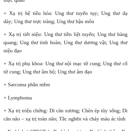
thực quản
+ Xạ trị hệ tiêu hóa:
Ung thư tuyến tụy;
Ung thư dạ
dày;
Ung thư trực tràng;
Ung thư hậu môn
+ Xạ trị tiết niệu:
Ung thư tiền liệt tuyến;
Ung thư bàng
quang;
Ung thư tinh hoàn;
Ung thư dương vật;
Ung thư
niệu đạo
+ Xạ trị phụ khoa:
Ung thư nội mạc tử cung;
Ung thư cổ
tử cung;
Ung thư âm hộ;
Ung thư âm đạo
+ Sarcoma phần mềm
+ Lymphoma
+ Xạ trị triệu chứng:
Di căn xương;
Chèn ép tủy sống;
Di
căn não – xạ trị toàn não;
Tắc nghẽn và chảy máu ác tính