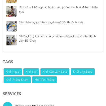
Dịch cúm A bùng phát: Nhận biết, phòng tránh và điều trị hiệu
quả
Cảnh báo nguy cơ tử vong do ngộ độc thuốc trừ sâu
Những lưu ý khi tiêm chủng Vắc xin phòng Covid-19 tại Bệnh
viện Bãi Cháy
TAGS
Khối Ngoại
Khối Nội
Khối Cận Lâm Sàng
Khối Ung Bướu
Khối Phòng Khám
Khối Văn Phòng
SERVICES