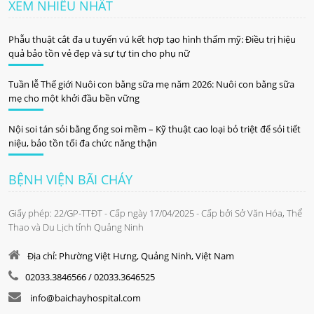
XEM NHIỀU NHẤT
Phẫu thuật cắt đa u tuyến vú kết hợp tạo hình thẩm mỹ: Điều trị hiệu
quả bảo tồn vẻ đẹp và sự tự tin cho phụ nữ
Tuần lễ Thế giới Nuôi con bằng sữa mẹ năm 2026: Nuôi con bằng sữa
mẹ cho một khởi đầu bền vững
Nội soi tán sỏi bằng ống soi mềm – Kỹ thuật cao loại bỏ triệt để sỏi tiết
niệu, bảo tồn tối đa chức năng thận
BỆNH VIỆN BÃI CHÁY
Giấy phép: 22/GP-TTĐT - Cấp ngày 17/04/2025 - Cấp bởi Sở Văn Hóa, Thể
Thao và Du Lịch tỉnh Quảng Ninh
Địa chỉ: Phường Việt Hưng, Quảng Ninh, Việt Nam
02033.3846566 / 02033.3646525
info@baichayhospital.com