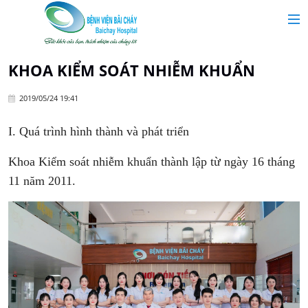
MAIN MENU
Trang chủ
KHOA KIỂM SOÁT NHIỄM KHUẨN
2019/05/24 19:41
Giới thiệu
I. Quá trình hình thành và phát triển
Chuyên khoa
Khoa Kiểm soát nhiễm khuẩn thành lập từ ngày 16 tháng
11 năm 2011.
Tin tức
Dịch vụ y tế
Dành cho khách hàng