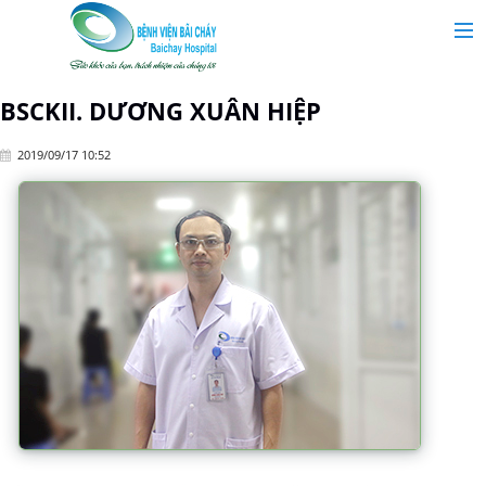
MAIN MENU
Trang chủ
BSCKII. DƯƠNG XUÂN HIỆP
2019/09/17 10:52
Giới thiệu
Chuyên khoa
Tin tức
Dịch vụ y tế
Dành cho khách hàng