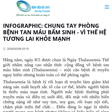
MAIN MENU
Trang chủ
INFOGRAPHIC: CHUNG TAY PHÒNG
BỆNH TAN MÁU BẨM SINH - VÌ THẾ HỆ
Giới thiệu
TƯƠNG LAI KHỎE MẠNH
2026/05/08 03:19
Chuyên khoa
Hằng năm, ngày 8/5 được chọn là Ngày Thalassemia Thế
giới nhằm nâng cao nhận thức cộng đồng về bệnh tan
Tin tức
máu bẩm sinh (Thalassemia) – một căn bệnh di truyền
nguy hiểm nhưng hoàn toàn có thể phòng ngừa.
Dịch vụ y tế
Thalassemia là bệnh lý rối loạn di truyền làm giảm khả
năng sản xuất huyết sắc tố của cơ thể, khiến người bệnh
bị thiếu máu mạn tính. Người mắc bệnh thường phải
Dành cho khách hàng
truyền máu và điều trị suốt đời, đối mặt với nhiều biến
chứng nặng nề như suy tim, suy gan, rối loạn nội tiết,
chậm phát triển thể chất… Điều đáng lo ngại là nhiều
người mang gen bệnh nhưng không có biểu hiện rõ ràng