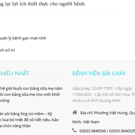
g lại lợi ích thiết thực cho người bệnh.
quản lý bệnh gan mạn tính
h xử trí
NHIỀU NHẤT
BỆNH VIỆN BÃI CHÁY
Thế giới Nuôi con bằng sữa mẹ năm
Giấy phép: 22/GP-TTĐT - Cấp ngày
ôi con bằng sữa mẹ cho một khởi
17/04/2025 - Cấp bởi Sở Văn Hóa, 
 vững
và Du Lịch tỉnh Quảng Ninh
Địa chỉ: Phường Việt Hưng, Q
tán sỏi bằng ống soi mềm – Kỹ
 loại bỏ triệt để sỏi tiết niệu, bảo
Ninh, Việt Nam
đa chức năng thận
02033.3846566 / 02033.364652