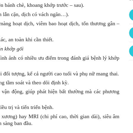
ên bánh chè, khoang khớp trước – sau).
h lẫn cặn, dịch có vách ngăn…).
àng hoạt dịch, viêm bao hoạt dịch, tổn thương gân –
xác
, an toàn khi cần thiết.
án khớp gối
ình ảnh có nhiều ưu điểm trong đánh giá bệnh lý khớp
i đối tượng, kể cả người cao tuổi và phụ nữ mang thai.
ng tầm soát và theo dõi định kỳ.
i vận động, giúp phát hiện bất thường mà các phương
ều trị và tiến triển bệnh.
xương) hay MRI (chi phí cao, thời gian dài), siêu âm
m sàng ban đầu.