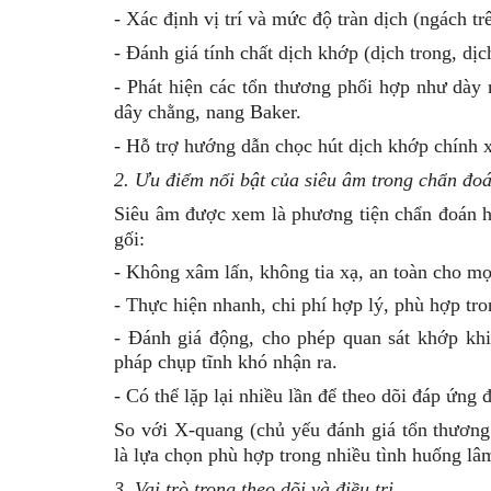
- Xác định
vị trí và mức độ tràn dịch
(ngách tr
- Đánh giá
tính chất dịch khớp
(dịch trong, dịc
- Phát hiện các
tổn thương phối hợp
như dày m
dây chằng, nang Baker.
- Hỗ trợ
hướng dẫn chọc hút dịch khớp chính 
2. Ưu điểm nổi bật của siêu âm trong chẩn đo
Siêu âm được xem là phương tiện chẩn đoán h
gối:
- Không xâm lấn, không tia xạ
, an toàn cho mọ
- Thực hiện nhanh, chi phí hợp lý
, phù hợp tro
- Đánh giá động
, cho phép quan sát khớp kh
pháp chụp tĩnh khó nhận ra.
- Có thể
lặp lại nhiều lần
để theo dõi đáp ứng đi
So với X-quang (chủ yếu đánh giá tổn thương 
là lựa chọn phù hợp trong nhiều tình huống lâ
3. Vai trò trong theo dõi và điều trị