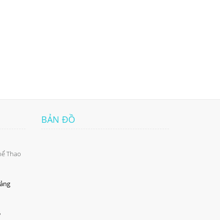
BẢN ĐỒ
Thể Thao
uảng
5