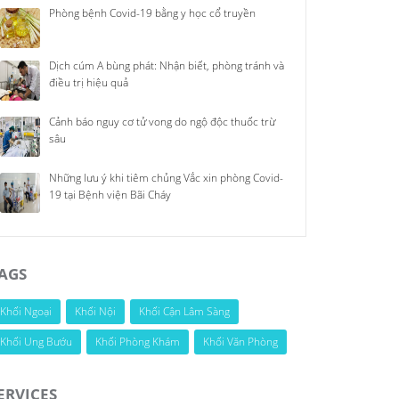
Phòng bệnh Covid-19 bằng y học cổ truyền
Dịch cúm A bùng phát: Nhận biết, phòng tránh và
điều trị hiệu quả
Cảnh báo nguy cơ tử vong do ngộ độc thuốc trừ
sâu
Những lưu ý khi tiêm chủng Vắc xin phòng Covid-
19 tại Bệnh viện Bãi Cháy
AGS
Khối Ngoại
Khối Nội
Khối Cận Lâm Sàng
Khối Ung Bướu
Khối Phòng Khám
Khối Văn Phòng
ERVICES