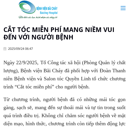
MAIN MENU
Trang chủ
CẮT TÓC MIỄN PHÍ MANG NIỀM VUI
ĐẾN VỚI NGƯỜI BỆNH
Giới thiệu
2025/09/24 06:47
Chuyên khoa
Ngày 22/9/2025, Tổ Công tác xã hội (Phòng Quản lý chất
lượng), Bệnh viện Bãi Cháy đã phối hợp với Đoàn Thanh
Tin tức
niên Bệnh viện và Salon tóc Quyền Linh tổ chức chương
trình “Cắt tóc miễn phí” cho người bệnh.
Dịch vụ y tế
Từ chương trình, người bệnh đã có những mái tóc gọn
gàng, sạch sẽ, mang đến sự thoải mái và tự tin trong suốt
Dành cho khách hàng
quá trình điều trị. Không chỉ chăm sóc người bệnh về mặt
diện mạo, hình thức, chương trình còn tiếp thêm động lực