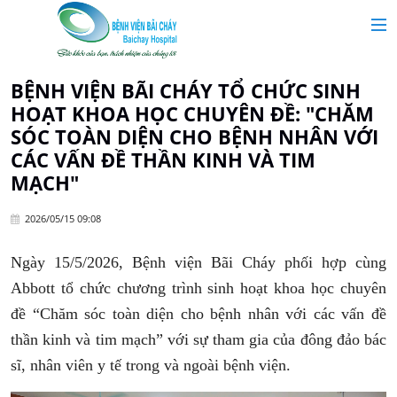
MAIN MENU
Trang chủ
BỆNH VIỆN BÃI CHÁY TỔ CHỨC SINH
HOẠT KHOA HỌC CHUYÊN ĐỀ: "CHĂM
Giới thiệu
SÓC TOÀN DIỆN CHO BỆNH NHÂN VỚI
CÁC VẤN ĐỀ THẦN KINH VÀ TIM
MẠCH"
Chuyên khoa
2026/05/15 09:08
Tin tức
Ngày 15/5/2026,
Bệnh viện Bãi Cháy
phối hợp cùng
Abbott
tổ chức chương trình sinh hoạt khoa học chuyên
Dịch vụ y tế
đề “Chăm sóc toàn diện cho bệnh nhân với các vấn đề
thần kinh và tim mạch” với sự tham gia của đông đảo bác
Dành cho khách hàng
sĩ, nhân viên y tế trong và ngoài bệnh viện.