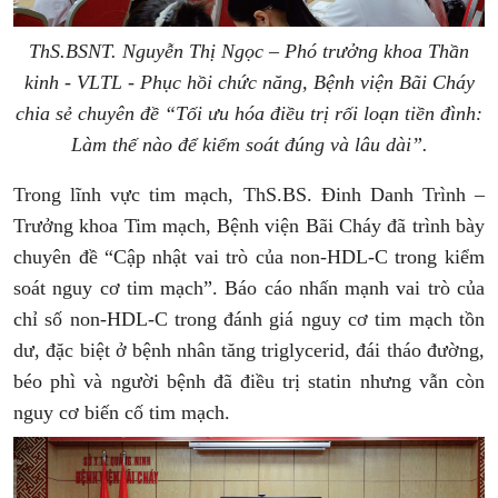
ThS.BSNT. Nguyễn Thị Ngọc – Phó trưởng khoa Thần
kinh - VLTL - Phục hồi chức năng, Bệnh viện Bãi Cháy
chia sẻ chuyên đề “Tối ưu hóa điều trị rối loạn tiền đình:
Làm thế nào để kiểm soát đúng và lâu dài”.
Trong lĩnh vực tim mạch, ThS.BS. Đinh Danh Trình –
Trưởng khoa Tim mạch, Bệnh viện Bãi Cháy đã trình bày
chuyên đề “Cập nhật vai trò của non-HDL-C trong kiểm
soát nguy cơ tim mạch”. Báo cáo nhấn mạnh vai trò của
chỉ số non-HDL-C trong đánh giá nguy cơ tim mạch tồn
dư, đặc biệt ở bệnh nhân tăng triglycerid, đái tháo đường,
béo phì và người bệnh đã điều trị statin nhưng vẫn còn
nguy cơ biến cố tim mạch.