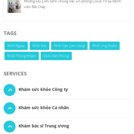
Những lưu ý khi tiêm chủng Vắc xin phòng Covid-19 tại Bệnh
viện Bãi Cháy
TAGS
Khối Ngoại
Khối Nội
Khối Cận Lâm Sàng
Khối Ung Bướu
Khối Phòng Khám
Khối Văn Phòng
SERVICES
Khám sức khỏe Công ty
Khám sức khỏe Cá nhân
Khám bác sĩ Trung ương