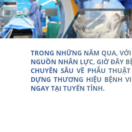
TRONG NHỮNG NĂM QUA, VỚI S
NGUỒN NHÂN LỰC, GIỜ ĐÂY BỆ
CHUYÊN SÂU VỀ PHẪU THUẬT
DỰNG THƯƠNG HIỆU BỆNH VI
NGAY TẠI TUYẾN TỈNH.