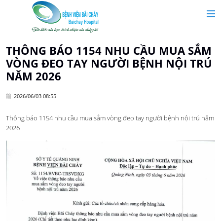
MAIN MENU
Trang chủ
THÔNG BÁO 1154 NHU CẦU MUA SẮM
VÒNG ĐEO TAY NGƯỜI BỆNH NỘI TRÚ
Giới thiệu
NĂM 2026
2026/06/03 08:55
Chuyên khoa
Thông báo 1154 nhu cầu mua sắm vòng đeo tay người bệnh nội trú năm
2026
Tin tức
Dịch vụ y tế
Dành cho khách hàng