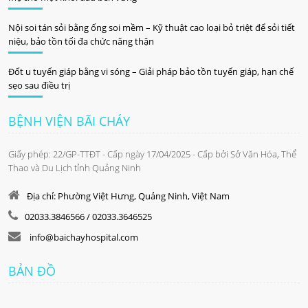
Nội soi tán sỏi bằng ống soi mềm – Kỹ thuật cao loại bỏ triệt để sỏi tiết
niệu, bảo tồn tối đa chức năng thận
Đốt u tuyến giáp bằng vi sóng – Giải pháp bảo tồn tuyến giáp, hạn chế
sẹo sau điều trị
BỆNH VIỆN BÃI CHÁY
Giấy phép: 22/GP-TTĐT - Cấp ngày 17/04/2025 - Cấp bởi Sở Văn Hóa, Thể
Thao và Du Lịch tỉnh Quảng Ninh
Địa chỉ: Phường Việt Hưng, Quảng Ninh, Việt Nam
02033.3846566 / 02033.3646525
info@baichayhospital.com
BẢN ĐỒ