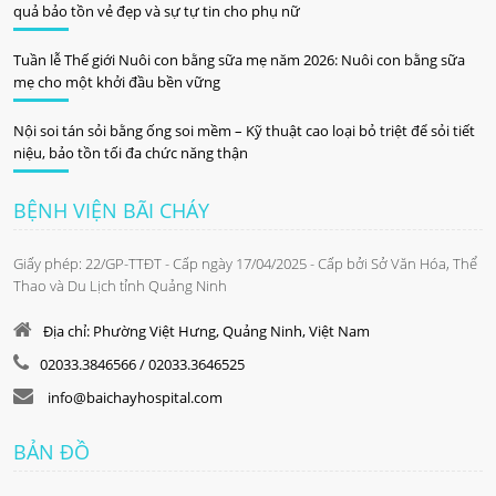
quả bảo tồn vẻ đẹp và sự tự tin cho phụ nữ
Tuần lễ Thế giới Nuôi con bằng sữa mẹ năm 2026: Nuôi con bằng sữa
mẹ cho một khởi đầu bền vững
Nội soi tán sỏi bằng ống soi mềm – Kỹ thuật cao loại bỏ triệt để sỏi tiết
niệu, bảo tồn tối đa chức năng thận
BỆNH VIỆN BÃI CHÁY
Giấy phép: 22/GP-TTĐT - Cấp ngày 17/04/2025 - Cấp bởi Sở Văn Hóa, Thể
Thao và Du Lịch tỉnh Quảng Ninh
Địa chỉ: Phường Việt Hưng, Quảng Ninh, Việt Nam
02033.3846566 / 02033.3646525
info@baichayhospital.com
BẢN ĐỒ