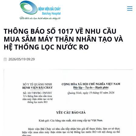
MAIN MENU
Trang chủ
THÔNG BÁO SỐ 1017 VỀ NHU CẦU
MUA SẮM MÁY THẬN NHÂN TẠO VÀ
Giới thiệu
HỆ THỐNG LỌC NƯỚC RO
2026/05/19 09:29
Chuyên khoa
Tin tức
Dịch vụ y tế
Dành cho khách hàng