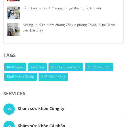
Cảnh báo nguy cơ tử vong do ngộ độc thuốc trừ sâu
Những lưu ý khi tiêm chủng Vắc xin phòng Covid-19 tại Bệnh
viện Bãi Cháy
TAGS
Khối Ngoại
Khối Nội
Khối Cận Lâm Sàng
Khối Ung Bướu
Khối Phòng Khám
Khối Văn Phòng
SERVICES
Khám sức khỏe Công ty
Khám sức khỏe Cá nhân