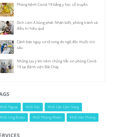
Phòng bệnh Covid-19 bằng y học cổ truyền
Dịch cúm A bùng phát: Nhận biết, phòng tránh và
điều trị hiệu quả
Cảnh báo nguy cơ tử vong do ngộ độc thuốc trừ
sâu
Những lưu ý khi tiêm chủng Vắc xin phòng Covid-
19 tại Bệnh viện Bãi Cháy
AGS
Khối Ngoại
Khối Nội
Khối Cận Lâm Sàng
Khối Ung Bướu
Khối Phòng Khám
Khối Văn Phòng
ERVICES