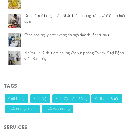
Dịch cúm A bùng phát: Nhận biết, phòng tránh và điều trị hiệu
quả
Cảnh báo nguy cơ tử vong do ngộ độc thuốc trừ sâu
Những lưu ý khi tiêm chủng Vắc xin phòng Covid-19 tại Bệnh
viện Bãi Cháy
TAGS
Khối Ngoại
Khối Nội
Khối Cận Lâm Sàng
Khối Ung Bướu
Khối Phòng Khám
Khối Văn Phòng
SERVICES