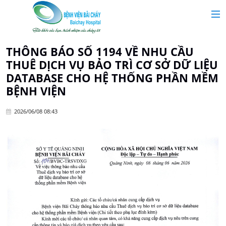
MAIN MENU
Trang chủ
THÔNG BÁO SỐ 1194 VỀ NHU CẦU
THUÊ DỊCH VỤ BẢO TRÌ CƠ SỞ DỮ LIỆU
Giới thiệu
DATABASE CHO HỆ THỐNG PHẦN MỀM
BỆNH VIỆN
Chuyên khoa
2026/06/08 08:43
Tin tức
Dịch vụ y tế
Dành cho khách hàng