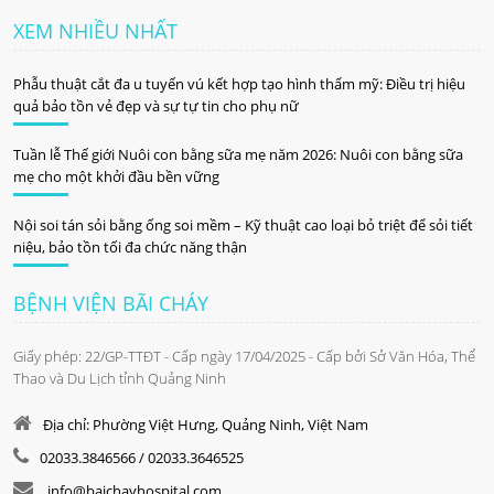
XEM NHIỀU NHẤT
Phẫu thuật cắt đa u tuyến vú kết hợp tạo hình thẩm mỹ: Điều trị hiệu
quả bảo tồn vẻ đẹp và sự tự tin cho phụ nữ
Tuần lễ Thế giới Nuôi con bằng sữa mẹ năm 2026: Nuôi con bằng sữa
mẹ cho một khởi đầu bền vững
Nội soi tán sỏi bằng ống soi mềm – Kỹ thuật cao loại bỏ triệt để sỏi tiết
niệu, bảo tồn tối đa chức năng thận
BỆNH VIỆN BÃI CHÁY
Giấy phép: 22/GP-TTĐT - Cấp ngày 17/04/2025 - Cấp bởi Sở Văn Hóa, Thể
Thao và Du Lịch tỉnh Quảng Ninh
Địa chỉ: Phường Việt Hưng, Quảng Ninh, Việt Nam
02033.3846566 / 02033.3646525
info@baichayhospital.com