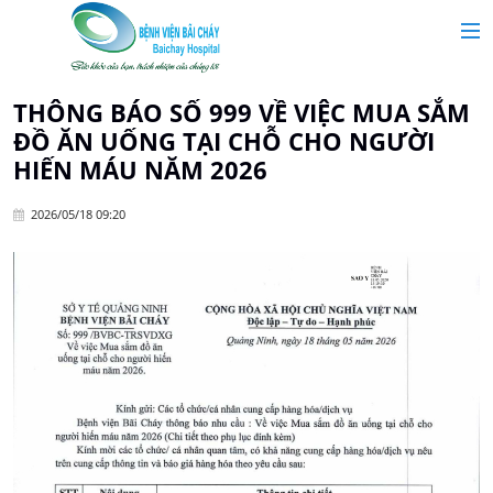
MAIN MENU
Trang chủ
THÔNG BÁO SỐ 999 VỀ VIỆC MUA SẮM
ĐỒ ĂN UỐNG TẠI CHỖ CHO NGƯỜI
Giới thiệu
HIẾN MÁU NĂM 2026
2026/05/18 09:20
Chuyên khoa
Tin tức
Dịch vụ y tế
Dành cho khách hàng