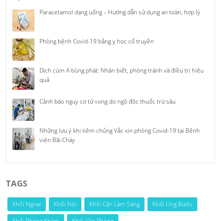
Paracetamol dạng uống – Hướng dẫn sử dụng an toàn, hợp lý
Phòng bệnh Covid-19 bằng y học cổ truyền
Dịch cúm A bùng phát: Nhận biết, phòng tránh và điều trị hiệu
quả
Cảnh báo nguy cơ tử vong do ngộ độc thuốc trừ sâu
Những lưu ý khi tiêm chủng Vắc xin phòng Covid-19 tại Bệnh
viện Bãi Cháy
TAGS
Khối Ngoại
Khối Nội
Khối Cận Lâm Sàng
Khối Ung Bướu
Khối Phòng Khám
Khối Văn Phòng