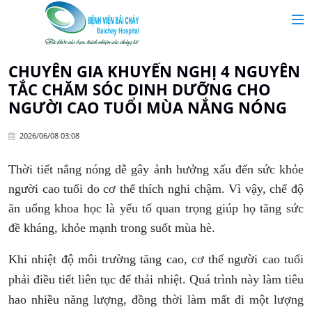
MAIN MENU
Trang chủ
CHUYÊN GIA KHUYẾN NGHỊ 4 NGUYÊN
TẮC CHĂM SÓC DINH DƯỠNG CHO
Giới thiệu
NGƯỜI CAO TUỔI MÙA NẮNG NÓNG
2026/06/08 03:08
Chuyên khoa
Thời tiết nắng nóng dễ gây ảnh hưởng xấu đến sức khỏe
Tin tức
người cao tuổi do cơ thể thích nghi chậm. Vì vậy, chế độ
ăn uống khoa học là yếu tố quan trọng giúp họ tăng sức
Dịch vụ y tế
đề kháng, khỏe mạnh trong suốt mùa hè.
Khi nhiệt độ môi trường tăng cao, cơ thể người cao tuổi
Dành cho khách hàng
phải điều tiết liên tục để thải nhiệt. Quá trình này làm tiêu
hao nhiều năng lượng, đồng thời làm mất đi một lượng