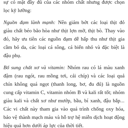
sự có mặt đầy đủ của các nhóm chất nhưng được chọn
lọc kỹ lưỡng:
Nguồn đạm lành mạnh:
Nên giảm bớt các loại thịt đỏ
giàu chất béo bão hòa như thịt lợn mỡ, thịt bò. Thay vào
đó, hãy ưu tiên các nguồn đạm dễ hấp thu như thịt gia
cầm bỏ da, các loại cá sông, cá biển nhỏ và đặc biệt là
đậu phụ.
Bổ sung chất xơ và vitamin:
Nhóm rau có lá màu xanh
đậm (rau ngót, rau mồng tơi, cải chíp) và các loại quả
chín không quá ngọt (thanh long, bơ, đu đủ) là nguồn
cung cấp
vitamin C
, vitamin nhóm B và kali rất tốt; nhóm
giàu kali và chất xơ như mướp, bầu, bí xanh, đậu bắp...
Các vi chất này tham gia vào quá trình chống oxy hóa,
bảo vệ thành mạch máu và hỗ trợ hệ miễn dịch hoạt động
hiệu quả hơn dưới áp lực của thời tiết.