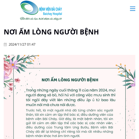
MAIN MENU
Trang chủ
NƠI ẤM LÒNG NGƯỜI BỆNH
2024/11/27 01:47
Giới thiệu
Chuyên khoa
Tin tức
Dịch vụ y tế
Dành cho khách hàng