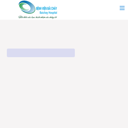
MAIN MENU
Trang chủ
Giới thiệu
Chuyên khoa
Tin tức
Dịch vụ y tế
Dành cho khách hàng