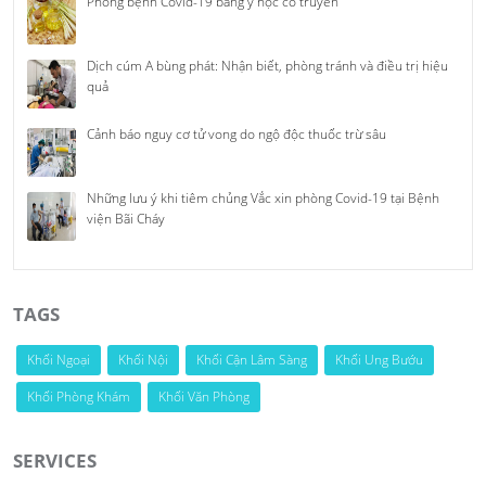
Phòng bệnh Covid-19 bằng y học cổ truyền
Dịch cúm A bùng phát: Nhận biết, phòng tránh và điều trị hiệu
quả
Cảnh báo nguy cơ tử vong do ngộ độc thuốc trừ sâu
Những lưu ý khi tiêm chủng Vắc xin phòng Covid-19 tại Bệnh
viện Bãi Cháy
TAGS
Khối Ngoại
Khối Nội
Khối Cận Lâm Sàng
Khối Ung Bướu
Khối Phòng Khám
Khối Văn Phòng
SERVICES