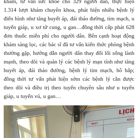
khám, tư vấn sức khỏe cho 329 người dân, thực hiện
1.314 lượt khám chuyên khoa, phát hiện nhiều bệnh lý
điển hình như tăng huyết áp, đái tháo đường, tim mạch, u
tuyến giáp, u xơ tử cung, u gan…đồng thời cấp phát 628
đơn thuốc miễn phí cho người dân. Bên cạnh hoạt động
khám sàng lọc, các bác sĩ đã tư vấn kiến thức phòng bệnh
thường gặp, hướng dẫn người dân thay đổi lối sống lành
mạnh, theo dõi và quản lý các bệnh lý mạn tính như tăng
huyết áp, đái tháo đường, bệnh lý tim mạch, hô hấp;
đồng thời tư vấn phát hiện sớm các bệnh lý cần được
theo dõi và điều trị theo tuyến chuyên sâu như u tuyến
giáp, u tuyến vú, u gan…