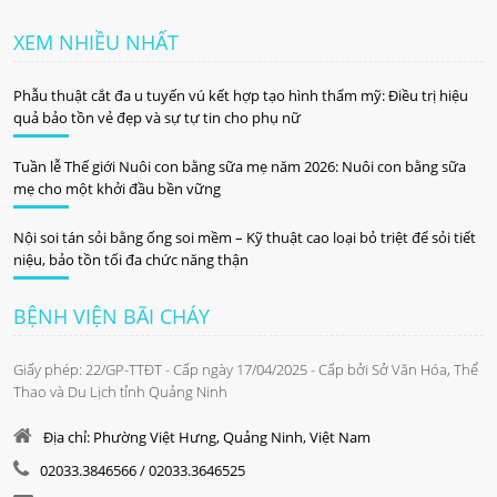
XEM NHIỀU NHẤT
Phẫu thuật cắt đa u tuyến vú kết hợp tạo hình thẩm mỹ: Điều trị hiệu
quả bảo tồn vẻ đẹp và sự tự tin cho phụ nữ
Tuần lễ Thế giới Nuôi con bằng sữa mẹ năm 2026: Nuôi con bằng sữa
mẹ cho một khởi đầu bền vững
Nội soi tán sỏi bằng ống soi mềm – Kỹ thuật cao loại bỏ triệt để sỏi tiết
niệu, bảo tồn tối đa chức năng thận
BỆNH VIỆN BÃI CHÁY
Giấy phép: 22/GP-TTĐT - Cấp ngày 17/04/2025 - Cấp bởi Sở Văn Hóa, Thể
Thao và Du Lịch tỉnh Quảng Ninh
Địa chỉ: Phường Việt Hưng, Quảng Ninh, Việt Nam
02033.3846566 / 02033.3646525