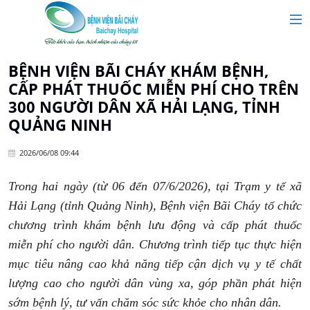
MAIN MENU
Trang chủ
BỆNH VIỆN BÃI CHÁY KHÁM BỆNH,
CẤP PHÁT THUỐC MIỄN PHÍ CHO TRÊN
Giới thiệu
300 NGƯỜI DÂN XÃ HẢI LẠNG, TỈNH
QUẢNG NINH
Chuyên khoa
2026/06/08 09:44
Tin tức
Trong hai ngày (từ 06 đến 07/6/2026), tại Trạm y tế xã
Hải Lạng (tỉnh Quảng Ninh), Bệnh viện Bãi Cháy tổ chức
chương trình khám bệnh lưu động và cấp phát thuốc
Dịch vụ y tế
miễn phí cho người dân. Chương trình tiếp tục thực hiện
mục tiêu nâng cao khả năng tiếp cận dịch vụ y tế chất
Dành cho khách hàng
lượng cao cho người dân vùng xa, góp phần phát hiện
sớm bệnh lý, tư vấn chăm sóc sức khỏe cho nhân dân.