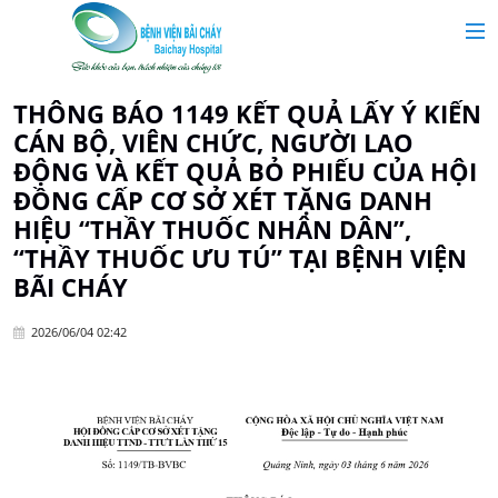
MAIN MENU
Trang chủ
THÔNG BÁO 1149 KẾT QUẢ LẤY Ý KIẾN
CÁN BỘ, VIÊN CHỨC, NGƯỜI LAO
Giới thiệu
ĐỘNG VÀ KẾT QUẢ BỎ PHIẾU CỦA HỘI
ĐỒNG CẤP CƠ SỞ XÉT TẶNG DANH
HIỆU “THẦY THUỐC NHÂN DÂN”,
Chuyên khoa
“THẦY THUỐC ƯU TÚ” TẠI BỆNH VIỆN
BÃI CHÁY
Tin tức
2026/06/04 02:42
Dịch vụ y tế
Dành cho khách hàng